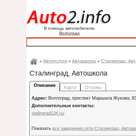
В помощь автолюбителю
Волгоград
Автоуслуги
Автошколы
Сталинград, Ав
»
»
»
Сталинград, Автошкола
Описание
Карта
Отзывы
Адрес:
Волгоград
,
проспект Маршала Жукова, 8
Дополнительные контакты:
stalingrad134.ru/
Показать
все заведения сети Сталинград, Автош