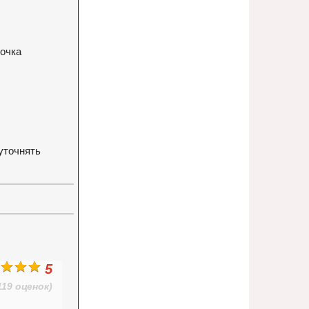
рочка
уточнять
5
119 оценок)