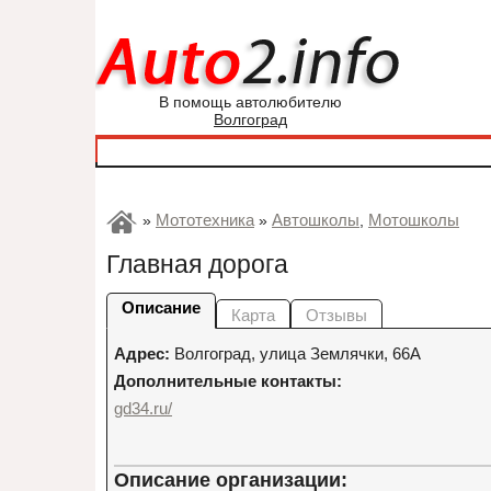
В помощь автолюбителю
Волгоград
Мототехника
Автошколы
Мотошколы
»
»
,
Главная дорога
Описание
Карта
Отзывы
Адрес:
Волгоград
,
улица Землячки, 66А
Дополнительные контакты:
gd34.ru/
Описание организации: