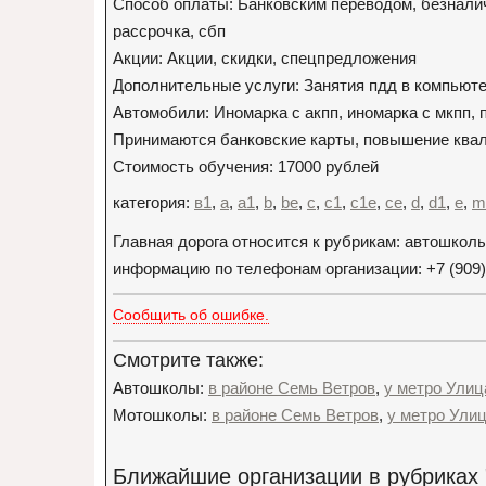
Способ оплаты: Банковским переводом, безналич
рассрочка, сбп
Акции: Акции, скидки, спецпредложения
Дополнительные услуги: Занятия пдд в компьюте
Автомобили: Иномарка с акпп, иномарка с мкпп,
Принимаются банковские карты, повышение ква
Стоимость обучения: 17000 рублей
категория:
в1
,
a
,
a1
,
b
,
be
,
c
,
c1
,
c1e
,
ce
,
d
,
d1
,
e
,
m
Главная дорога относится к рубрикам: автошкол
информацию по телефонам организации: +7 (909) 3
Сообщить об ошибке.
Смотрите также:
Автошколы:
в районе Семь Ветров
,
у метро Улиц
Мотошколы:
в районе Семь Ветров
,
у метро Улиц
Ближайшие организации в рубриках