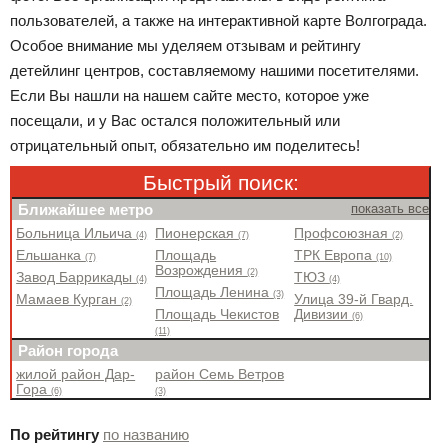
пользователей, а также на интерактивной карте Волгограда.
Особое внимание мы уделяем отзывам и рейтингу
детейлинг центров, составляемому нашими посетителями.
Если Вы нашли на нашем сайте место, которое уже
посещали, и у Вас остался положительный или
отрицательный опыт, обязательно им поделитесь!
Быстрый поиск:
Ближайшее метро
показать все
Больница Ильича
Пионерская
Профсоюзная
(4)
(7)
(2)
Ельшанка
Площадь
ТРК Европа
(7)
(10)
Возрождения
(2)
Завод Баррикады
ТЮЗ
(4)
(4)
Площадь Ленина
(3)
Мамаев Курган
Улица 39-й Гвард.
(2)
Площадь Чекистов
Дивизии
(6)
(11)
Район города
жилой район Дар-
район Семь Ветров
Гора
(6)
(3)
По рейтингу
по названию