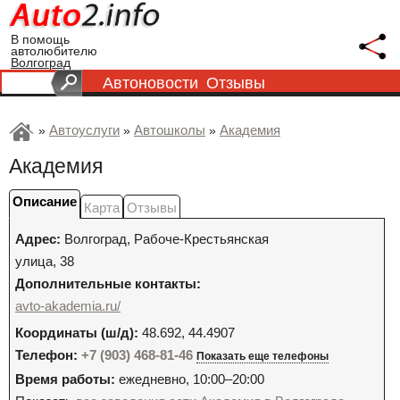
В помощь
автолюбителю
Волгоград
Автоновости
Отзывы
Автоуслуги
Автошколы
Академия
»
»
»
Академия
Описание
Карта
Отзывы
Адрес:
Волгоград
,
Рабоче-Крестьянская
улица, 38
Дополнительные контакты:
avto-akademia.ru/
Координаты (ш/д):
48.692, 44.4907
Телефон:
+7 (903) 468-81-46
Показать еще телефоны
Время работы:
ежедневно, 10:00–20:00